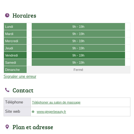
Horaires
Lundi
9h - 19h
Mardi
9h - 19h
Mercredi
9h - 19h
Jeudi
9h - 19h
Vendredi
9h - 19h
Samedi
9h - 19h
Dimanche
Fermé
Signaler une erreur
Contact
Téléphone
Téléphoner au salon de massage
Site web
www.gingerbeauty.fr
Plan et adresse