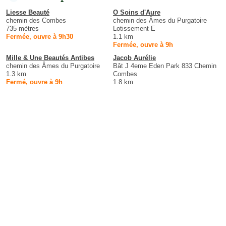
Liesse Beauté
O Soins d'Aure
chemin des Combes
chemin des Âmes du Purgatoire
735 mètres
Lotissement E
Fermée, ouvre à 9h30
1.1 km
Fermée, ouvre à 9h
Mille & Une Beautés Antibes
Jacob Aurélie
chemin des Âmes du Purgatoire
Bât J 4eme Eden Park 833 Chemin
1.3 km
Combes
Fermé, ouvre à 9h
1.8 km