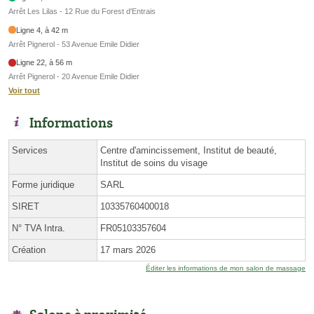
Arrêt Les Lilas - 12 Rue du Forest d'Entrais
Ligne 4, à 42 m
Arrêt Pignerol - 53 Avenue Emile Didier
Ligne 22, à 56 m
Arrêt Pignerol - 20 Avenue Emile Didier
Voir tout
Informations
Services
Centre d'amincissement, Institut de beauté,
Institut de soins du visage
Forme juridique
SARL
SIRET
10335760400018
N° TVA Intra.
FR05103357604
Création
17 mars 2026
Éditer les informations de mon salon de massage