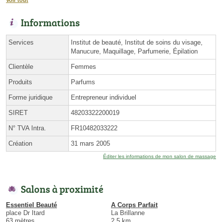
Voir tout
Informations
Services
Institut de beauté, Institut de soins du visage,
Manucure, Maquillage, Parfumerie, Épilation
Clientèle
Femmes
Produits
Parfums
Forme juridique
Entrepreneur individuel
SIRET
48203322200019
N° TVA Intra.
FR10482033222
Création
31 mars 2005
Éditer les informations de mon salon de massage
Salons à proximité
Essentiel Beauté
A Corps Parfait
place Dr Itard
La Brillanne
63 mètres
2.5 km