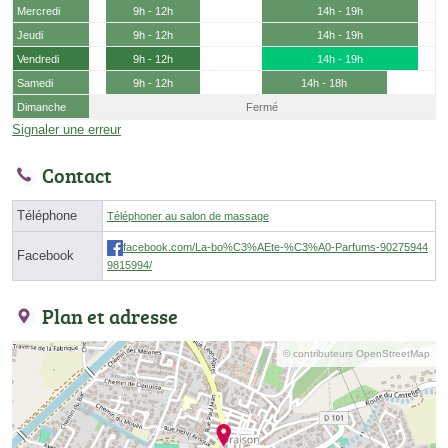
Mercredi
9h - 12h
14h - 19h
Jeudi
9h - 12h
14h - 19h
Vendredi
9h - 12h
14h - 19h
Samedi
9h - 12h
14h - 18h
Dimanche
Fermé
Signaler une erreur
Contact
Téléphone
Téléphoner au salon de massage
facebook.com/La-bo%C3%AEte-%C3%A0-Parfums-90275944
Facebook
9815994/
Plan et adresse
© contributeurs OpenStreetMap