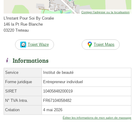
Corriger l’adresse ou la localisation
L'Instant Pour Soi By Coralie
146 la Pt Rue Blanche
03220 Treteau
Trajet Waze
Trajet Maps
Informations
Service
Institut de beauté
Forme juridique
Entrepreneur individuel
SIRET
10405848200019
N° TVA Intra.
FR67104058482
Création
4 mai 2026
Éditer les informations de mon salon de massage