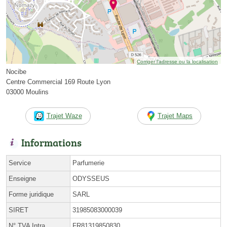
Corriger l’adresse ou la localisation
Nocibe
Centre Commercial 169 Route Lyon
03000 Moulins
Trajet Waze
Trajet Maps
Informations
Service
Parfumerie
Enseigne
ODYSSEUS
Forme juridique
SARL
SIRET
31985083000039
N° TVA Intra.
FR81319850830