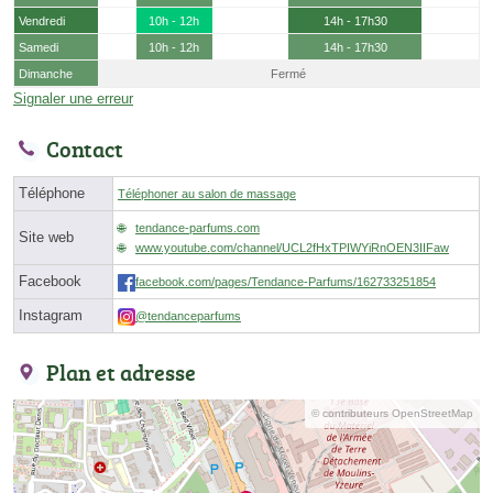
Vendredi
10h - 12h
14h - 17h30
Samedi
10h - 12h
14h - 17h30
Dimanche
Fermé
Signaler une erreur
Contact
Téléphone
Téléphoner au salon de massage
tendance-parfums.com
Site web
www.youtube.com/channel/UCL2fHxTPIWYiRnOEN3IIFaw
Facebook
facebook.com/pages/Tendance-Parfums/162733251854
Instagram
@tendanceparfums
Plan et adresse
© contributeurs OpenStreetMap