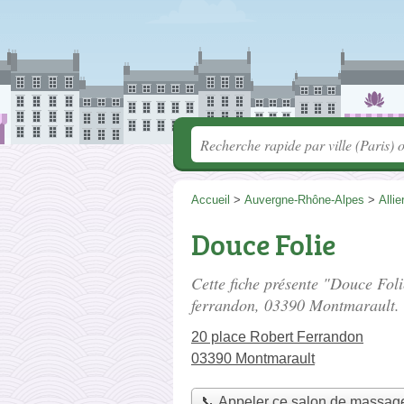
Accueil
>
Auvergne-Rhône-Alpes
>
Allie
Douce Folie
Cette fiche présente "Douce Fol
ferrandon
, 03390 Montmarault.
20 place Robert Ferrandon
03390 Montmarault
📞 Appeler ce salon de massag