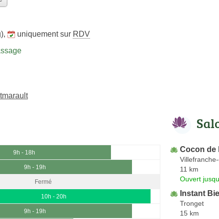
)
,
uniquement sur
RDV
assage
tmarault
Sal
Cocon de 
9h - 18h
Villefranche-
9h - 19h
11 km
Ouvert jusqu
Fermé
Instant Bi
10h - 20h
Tronget
9h - 19h
15 km