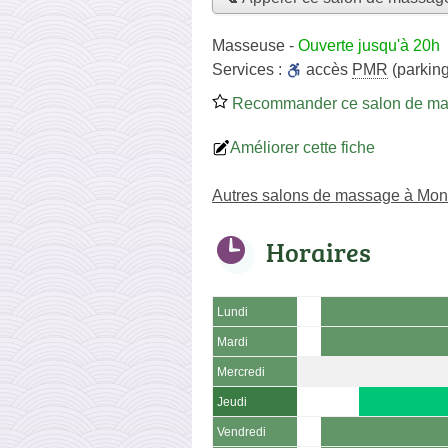
Masseuse
-
Ouverte jusqu'à 20h
Services :
accès
PMR
(parking
Recommander ce salon de m
Améliorer cette fiche
Autres salons de massage à Mon
Horaires
Lundi
Mardi
Mercredi
Jeudi
Vendredi