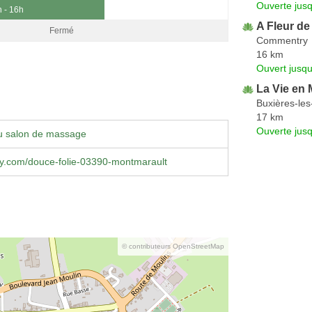
Ouverte jus
h - 16h
A Fleur de
Fermé
Commentry
16 km
Ouvert jusq
La Vie en 
Buxières-le
17 km
Ouverte jus
u salon de massage
ty.com/douce-folie-03390-montmarault
© contributeurs OpenStreetMap