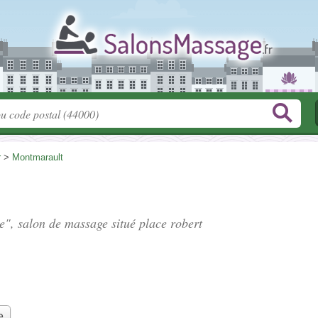
r
>
Montmarault
ie", salon de massage situé
place robert
e