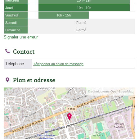
Mercredi
10h - 19h
Jeudi
10h - 19h
Vendredi
10h - 15h
Samedi
Fermé
Dimanche
Fermé
Signaler une erreur
Contact
Téléphone
Téléphoner au salon de massage
Plan et adresse
© contributeurs OpenStreetMap