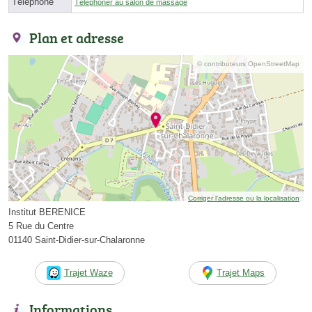
Téléphone
Téléphoner au salon de massage
Plan et adresse
© contributeurs OpenStreetMap
Corriger l’adresse ou la localisation
Institut BERENICE
5 Rue du Centre
01140 Saint-Didier-sur-Chalaronne
Trajet Waze
Trajet Maps
Informations