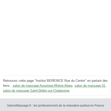
Retrouvez cette page "Institut BERENICE Rue du Centre" en partant des
liens :
salon de massage Auvergne-Rhône-Alpes
,
salon de massage 01
,
salon de massage Saint-Didier-sur-Chalaronne
.
SalonsMassage.fr : les professionnels de la relaxation partout en France