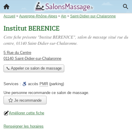
Accueil
>
Auvergne-Rhône-Alpes
>
Ain
>
Saint-Didier-sur-Chalaronne
Institut BERENICE
Cette fiche présente "Institut BERENICE", salon de massage situé
rue du
centre
, 01140 Saint-Didier-sur-Chalaronne.
5 Rue du Centre
01140 Saint-Didier-sur-Chalaronne
📞 Appeler ce salon de massage
Services :
accès
PMR
(parking)
Une personne
recommande
ce salon de massage.
Je recommande
Améliorer cette fiche
Renseigner les horaires