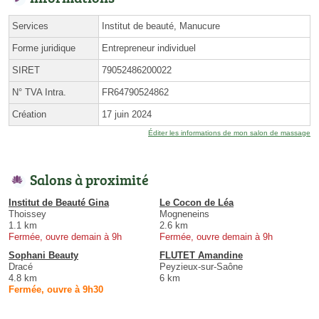
Services
Institut de beauté, Manucure
Forme juridique
Entrepreneur individuel
SIRET
79052486200022
N° TVA Intra.
FR64790524862
Création
17 juin 2024
Éditer les informations de mon salon de massage
Salons à proximité
Institut de Beauté Gina
Le Cocon de Léa
Thoissey
Mogneneins
1.1 km
2.6 km
Fermée, ouvre demain à 9h
Fermée, ouvre demain à 9h
Sophani Beauty
FLUTET Amandine
Dracé
Peyzieux-sur-Saône
4.8 km
6 km
Fermée, ouvre à 9h30