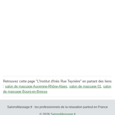
Retrouvez cette page "L'Institut d'Inès Rue Teynière" en partant des liens
:
salon de massage Auvergne-Rhône-Alpes
,
salon de massage 01
,
salon
de massage Bourg-en-Bresse
.
SalonsMassage.fr : les professionnels de la relaxation partout en France
© 2026
SalonsMassage.fr